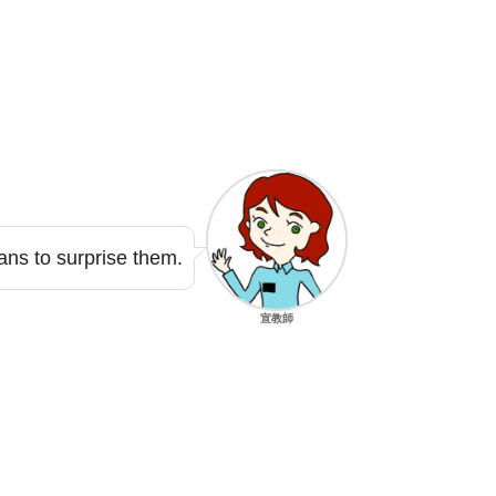
ns to surprise them.
宣教師