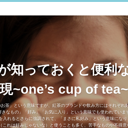
が知っておくと便利
現~one’s cup of tea
 は「一杯のお茶」という意味ですが、紅茶のブランドや飲み方にはそれぞ
好きなもの」「好み」「お気に入り」という意味でも使われていま
 やjustを入れるとさらに強調されて、「まさに私好み」という意味に
cup of tea.（これは好みじゃないな）と使うことも多く、苦手なものや