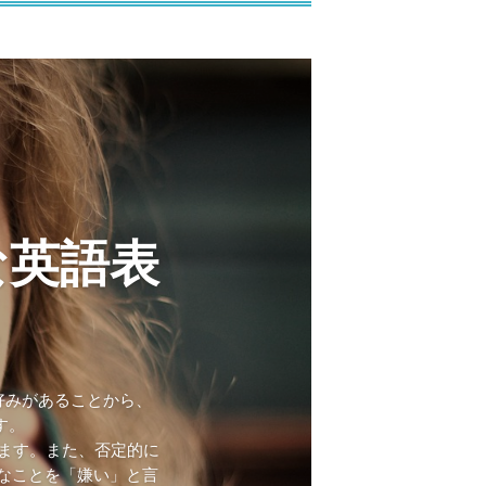
な英語表
~
れ好みがあることから、
す。
なります。また、否定的に
不得意なことを「嫌い」と言