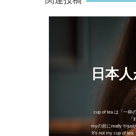
日本人
cup of tea
「
myの前にreally
It’s not my 