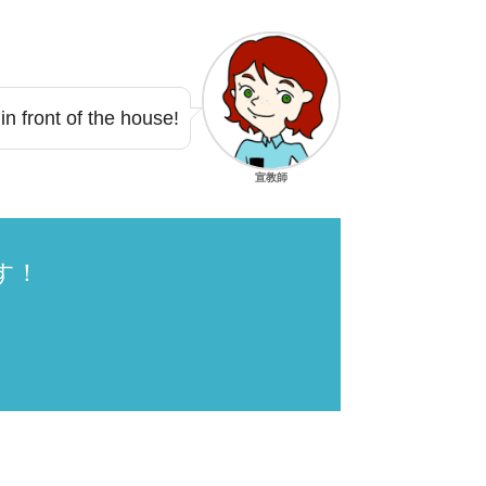
in front of the house!
宣教師
す！