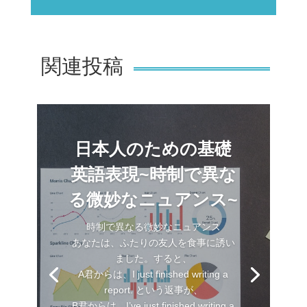
関連投稿
日本人のための基礎
英語表現~時制で異な
る微妙なニュアンス~
時制で異なる微妙なニュアンス
あなたは、ふたりの友人を食事に誘い
ました。すると、
A君からは、I just finished writing a
report. という返事が、
B君からは、I’ve just finished writing a