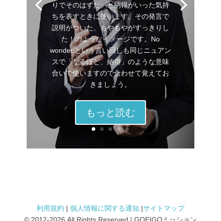
りでそのはずだ」と納得がいった気持
ちを表すときに使います。その発言で
説明がついた、もやもやがすっきりし
た！のようなイメージです。No
wonder.という言い回しも同じニュアン
スで「なるほど、納得」のような意味
合いで使いますので合わせて覚えてお
きましょう。
もっと読む
利用規約
|
個人情報に関する通知
|
サイトマップ
© 2012
-2026 All Rights Reserved | GOEIGOミッション