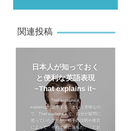
関連投稿
日本人が知っておく
と便利な英語表現
~That explains it~
That explains it.
explainは「説明する」という意味なの
で、That explains it.で、自分が疑問に
思っていたことが、相手の説明や発言
によって「それで腑に落ちた」「どお