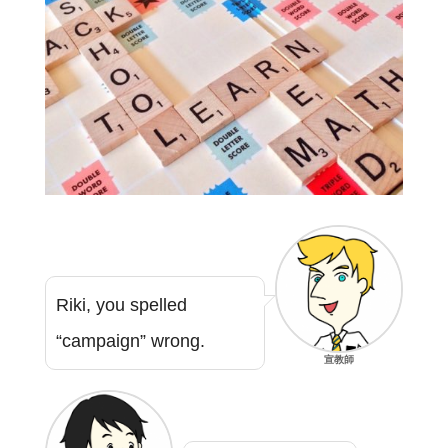
Riki, you spelled
“campaign” wrong.
宣教師